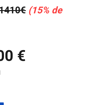
1410€
(15% de
00 €