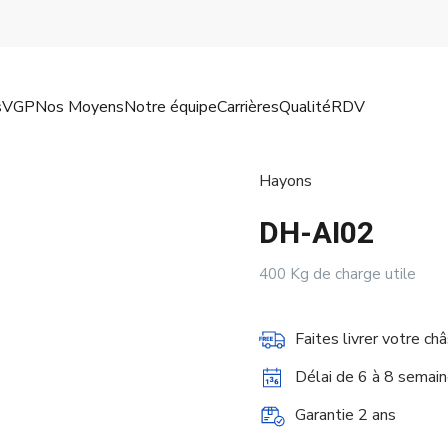
s
VGP
Nos Moyens
Notre équipe
Carrières
Qualité
RDV
Hayons
DH-AI02
400 Kg de charge utile
Faites livrer votre c
Délai de 6 à 8 semai
Garantie 2 ans